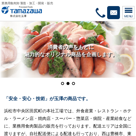
業務用食肉卸 製造・加工・開発・販売
053-442
ご相
MENU
受付時間：9時～17
消費者の声をもとに
魅力的なオリジナル商品を企画します。
「安全・安心・技術」が玉澤の商品です。
浜松市中央区田尻町の本社工場では、外食産業・レストラン・ホテ
ル・ラーメン店・焼肉店・スーパー・惣菜店・病院・産業給食など
に、業務用食肉製品の販売を行っております。
配送エリアは全国に
渡りますが、自社配送便による配達も行っており、西は豊橋市、東