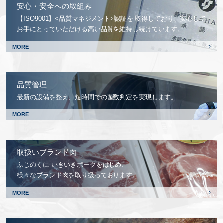
安心・安全への取組み
【ISO9001】<品質マネジメント>認証を
取得しており、安心して
お手にとっていただける高い品質を維持し続けています。
MORE
品質管理
最新の設備を整え、短時間での菌数判定を実現します。
MORE
取扱いブランド肉
ふじのくに いきいきポークをはじめ、
様々なブランド肉を取り扱っております。
MORE